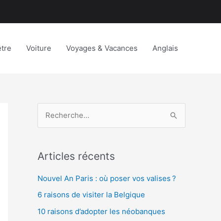
être
Voiture
Voyages & Vacances
Anglais
R
e
c
Articles récents
h
e
Nouvel An Paris : où poser vos valises ?
r
6 raisons de visiter la Belgique
c
10 raisons d’adopter les néobanques
h