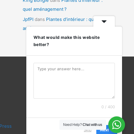
King Bongle
dans
Plantes d’intérieur :
quel aménagement ?
JpfPI
dans
Plantes d’intérieur : quel
aménagement ?
What would make this website
better?
Contactez-nous
0 / 400
Need Help?
Chat with us
Press
Skip
Next